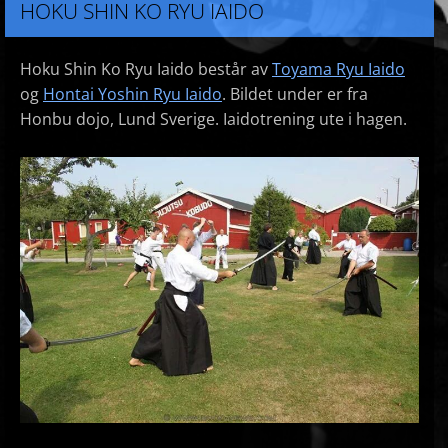
HOKU SHIN KO RYU IAIDO
Hoku Shin Ko Ryu Iaido består av
Toyama Ryu Iaido
og
Hontai Yoshin Ryu Iaido
. Bildet under er fra
Honbu dojo, Lund Sverige. Iaidotrening ute i hagen.