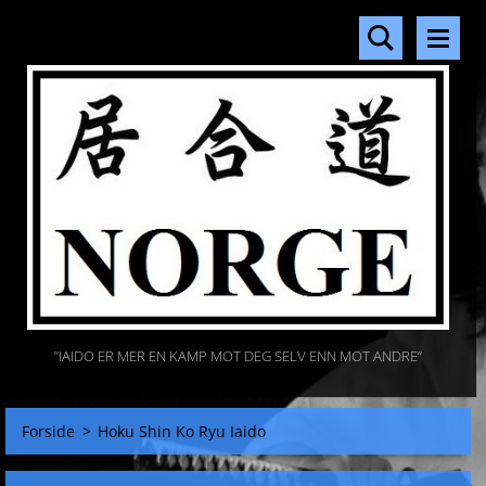
”IAIDO ER MER EN KAMP MOT DEG SELV ENN MOT ANDRE”
Forside
>
Hoku Shin Ko Ryu Iaido