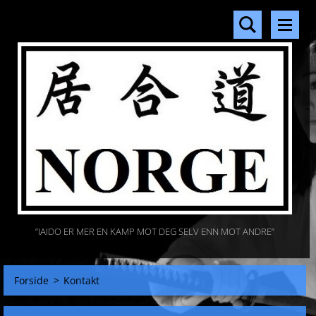
”IAIDO ER MER EN KAMP MOT DEG SELV ENN MOT ANDRE”
Forside
>
Kontakt